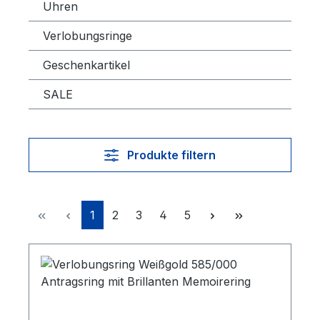
Uhren
Verlobungsringe
Geschenkartikel
SALE
Produkte filtern
Seite
Seite
Seite
Seite
Seite
1
2
3
4
5