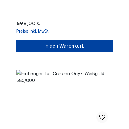
Durchmesser beträgt 12 mm, die
Verschlüsse sind besonders hochwertig
und stabil.
Regulärer Preis:
598,00 €
Preise inkl. MwSt.
In den Warenkorb