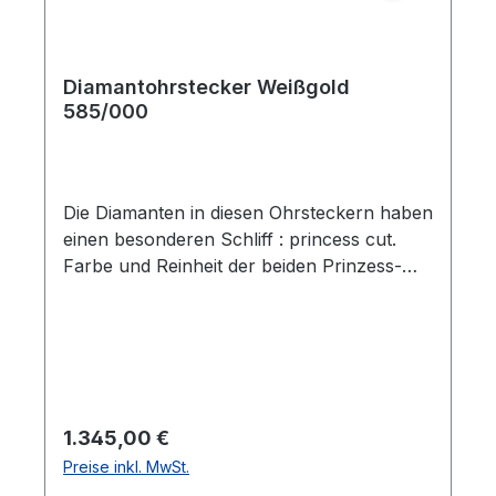
Diamantohrstecker Weißgold
585/000
Die Diamanten in diesen Ohrsteckern haben
einen besonderen Schliff : princess cut.
Farbe und Reinheit der beiden Prinzess-
Diamanten sind hervorragend: top
wesselton/lupenrein-vvsi. Zusammen
wiegen die Steine 0,30 ct. Die Fassungen
haben das Maß 4,3 x 4,3 mm.
Regulärer Preis:
1.345,00 €
Preise inkl. MwSt.