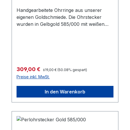
Handgearbeitete Ohrringe aus unserer
eigenen Goldschmiede. Die Ohrstecker
wurden in Gelbgold 585/000 mit weißen
Akoya-Zuchtperlen gearbeitet. Der
gehämmerte Rand gibt den Ohrringen einen
unverwechselbaren Ausdruck. Beide
Ohrringe sind hinten verbödet und bieten
dadurch einen hohen Tragekomfort. Der
Durchmesser beträgt 10 mm, die
Regulärer Preis:
Verkaufspreis:
309,00 €
619,00 €
(50.08% gespart)
Verschlüsse sind besonders hochwertig
Preise inkl. MwSt.
und stabil.
In den Warenkorb