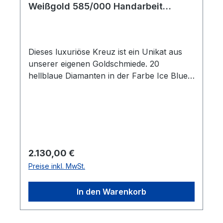
Weißgold 585/000 Handarbeit
Brillantkreuz
Dieses luxuriöse Kreuz ist ein Unikat aus
unserer eigenen Goldschmiede. 20
hellblaue Diamanten in der Farbe Ice Blue
wurden pavé in die Mitte gefasst und
wirken glamourös und außergewöhnlich.
Insgesamt sind es 0,20 ct. Das Kreuz ist voll
masiv und wiegt 7,39 g. Mit der beweglichen
Schlaufe gemessen, ist das Brillantkreuz 28
mm lang. Die Höhe ist 2,5 mm. Die auf dem
Regulärer Preis:
2.130,00 €
Foto abgebildete Halskette ist nicht im
Preise inkl. MwSt.
Lieferumfang enthalten.
In den Warenkorb