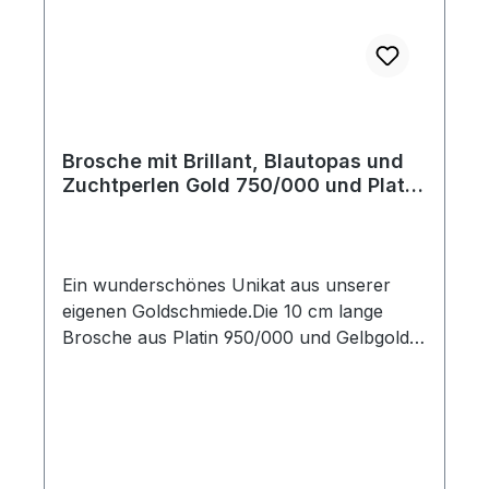
Brosche mit Brillant, Blautopas und
Zuchtperlen Gold 750/000 und Platin
950/000 Handarbeit
Ein wunderschönes Unikat aus unserer
eigenen Goldschmiede.Die 10 cm lange
Brosche aus Platin 950/000 und Gelbgold
750/000 ist mit einem zartblauen
Blautopas, einem hochwertigen Brillanten
(0,11 ct., tw/si) und feinen Zuchtperlen
besetzt.