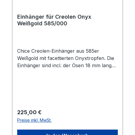
Einhänger für Creolen Onyx
Weißgold 585/000
Chice Creolen-Einhänger aus 585er
Weißgold mit facettierten Onyxtropfen. Die
Einhänger sind incl. der Ösen 18 mm lang
und 8 mm breit. Der Innendurchmesser der
Ösen beträgt 2,4 mm.
Regulärer Preis:
225,00 €
Preise inkl. MwSt.