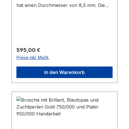
hat einen Durchmesser von 8,5 mm. Die
Ankerkette ist 45 cm lang, lässt sich aber
mit der eingearbeiteten Zwischenöse auch
in der 42er Länge tragen. Geschlossen wird
die Kette mit einem Federring.
Regulärer Preis:
595,00 €
Preise inkl. MwSt.
In den Warenkorb