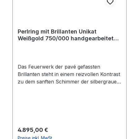
Perlring mit Brillanten Unikat
Weißgold 750/000 handgearbeitet
reduziert
Das Feuerwerk der pavé gefassten
Brillanten steht in einem reizvollen Kontrast
zu dem sanften Schimmer der silbergrauen
Akoyazuchtperle. Die Qualität der 38
Brillanten (zus. 0,75 ct., tw/si) und die
naturfarbene Zuchtperle in feinster Qualität
machen den Ring so wertvoll. Der
Damenring ist ein handgearbeitetes Unikat
aus unserer eigenen Goldschmiede. Die
Regulärer Preis:
4.895,00 €
Schienenbreite verläuft von 10,4 auf 6,4
Preise inkl. MwSt.