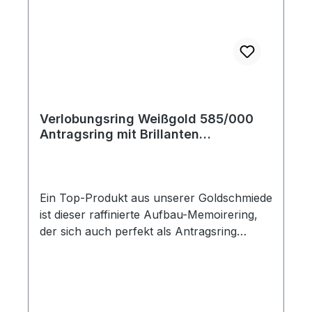
Verlobungsring Weißgold 585/000
Antragsring mit Brillanten
Memoirering
Ein Top-Produkt aus unserer Goldschmiede
ist dieser raffinierte Aufbau-Memoirering,
der sich auch perfekt als Antragsring
eignet. Die halboffenen, diagonalen
Fassungen geben den Brillanten einen
perfekten Lichteinfall und bringen sie zum
Strahlen. Sie können den Ring zu vielen