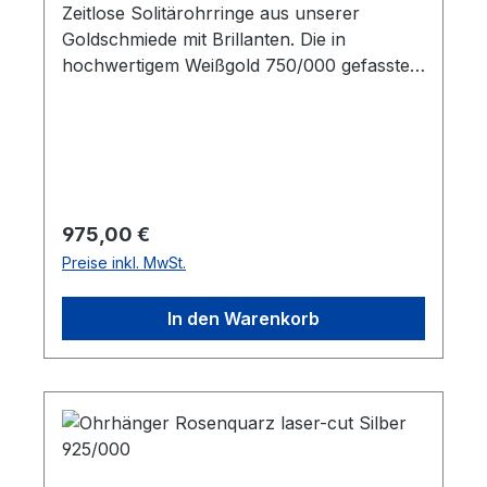
Zeitlose Solitärohrringe aus unserer
Goldschmiede mit Brillanten. Die in
hochwertigem Weißgold 750/000 gefassten
Steine wiegen insgesamt 0,30 ct.
Farbe/Reinheit sind: top wesselton/si. Die
Fassungen haben vier zarte Krappen, die
die Brillanten besonders gut zur Geltung
kommen lassen. Der Durchmesser der
Ohrstecker beträgt ca. 5 mm.
Regulärer Preis:
975,00 €
Preise inkl. MwSt.
In den Warenkorb