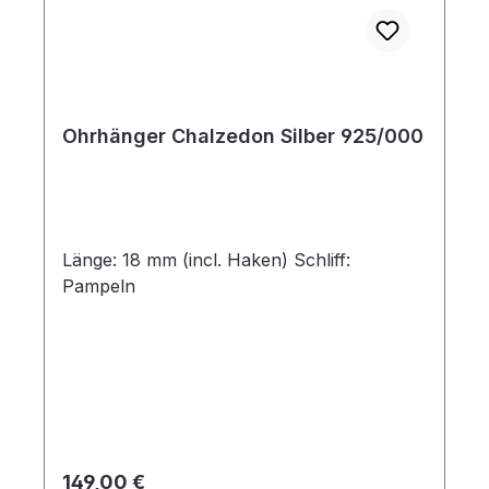
Ohrhänger Chalzedon Silber 925/000
Länge: 18 mm (incl. Haken) Schliff:
Pampeln
Regulärer Preis:
149,00 €