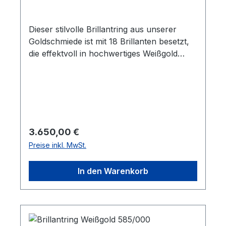
Dieser stilvolle Brillantring aus unserer
Goldschmiede ist mit 18 Brillanten besetzt,
die effektvoll in hochwertiges Weißgold
750/000 gefasst wurden.Die Steine haben
ein Gesamtgewicht von 0,36 ct. und eine
hervorragende Qualität: tw/si.Der Ring ist
2,4 mm breit und 3 mm hoch.Er ist ein
Aufbauring, der auf Wunsch auch weiter
ausgefasst werden kann.
Regulärer Preis:
3.650,00 €
Preise inkl. MwSt.
In den Warenkorb