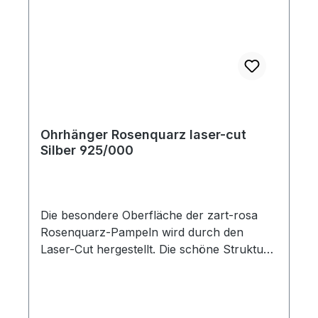
Ohrhänger Rosenquarz laser-cut
Silber 925/000
Die besondere Oberfläche der zart-rosa
Rosenquarz-Pampeln wird durch den
Laser-Cut hergestellt. Die schöne Struktur
erhält so einen ganz besonderen Glanz und
Ausdruck. Die Pampeln sind 15 mm lang
und 8 mm breit. Die Gesamtlänge der
Ohrhänger beträgt 29 mm.