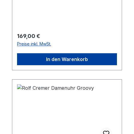
der Uhr noch nachgekauft werden. Die
Lederbänder sind antiallergisch, PCB- und
AZO-farbstofffrei.
Regulärer Preis:
169,00 €
Preise inkl. MwSt.
In den Warenkorb