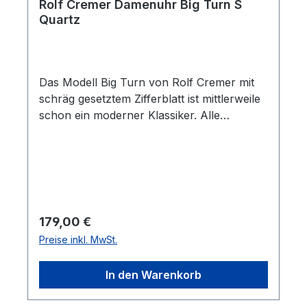
Rolf Cremer Damenuhr Big Turn S
Quartz
Das Modell Big Turn von Rolf Cremer mit
schräg gesetztem Zifferblatt ist mittlerweile
schon ein moderner Klassiker. Alle
Armbänder können mindestens fünf Jahre
nach der Fertigung der Uhr noch
nachgekauft werden. Die Lederbänder sind
antiallergisch, PCB- und AZO-farbstofffrei.
Regulärer Preis:
179,00 €
Preise inkl. MwSt.
In den Warenkorb