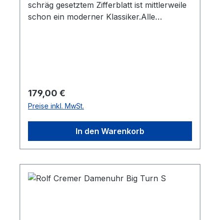
schräg gesetztem Zifferblatt ist mittlerweile
schon ein moderner Klassiker.Alle
Armbänder können mindestens fünf Jahre
nach der Fertigung der Uhr noch
nachgekauft werden. Die Lederbänder sind
antiallergisch, PCB- und AZO-farbstofffrei.
Regulärer Preis:
179,00 €
Preise inkl. MwSt.
In den Warenkorb