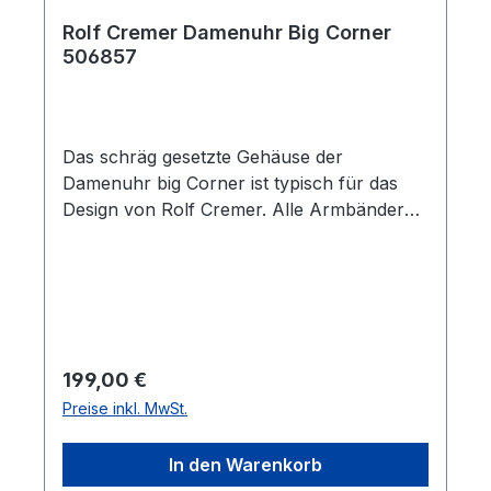
Rolf Cremer Damenuhr Big Corner
506857
Das schräg gesetzte Gehäuse der
Damenuhr big Corner ist typisch für das
Design von Rolf Cremer. Alle Armbänder
können mindestens fünf Jahre nach der
Fertigung der Uhr noch nachgekauft
werden. Die Lederbänder sind
antiallergisch, PCB- und AZO-farbstofffrei.
Hinweise zur Batterieentsorgung: Im
Zusammenhang mit dem Vertrieb von
Regulärer Preis:
199,00 €
Batterien oder mit der Lieferung von
Preise inkl. MwSt.
Geräten, die Batterien enthalten, sind wir
verpflichtet, Sie auf folgendes hinzuweisen:
In den Warenkorb
Sie sind zur Rückgabe gebrauchter