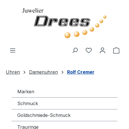
Zum Hauptinhalt springen
Du hast 0 Produ
Ware
Uhren
Damenuhren
Rolf Cremer
Marken
Schmuck
Goldschmiede-Schmuck
Trauringe