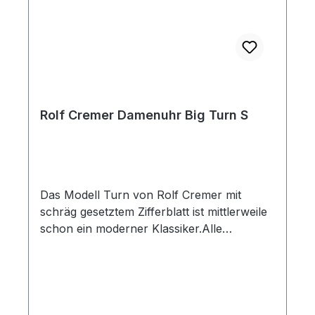
Rolf Cremer Damenuhr Big Turn S
Das Modell Turn von Rolf Cremer mit
schräg gesetztem Zifferblatt ist mittlerweile
schon ein moderner Klassiker.Alle
Armbänder können mindestens fünf Jahre
nach der Fertigung der Uhr noch
nachgekauft werden. Die Lederbänder sind
antiallergisch, PCB- und AZO-farbstofffrei.