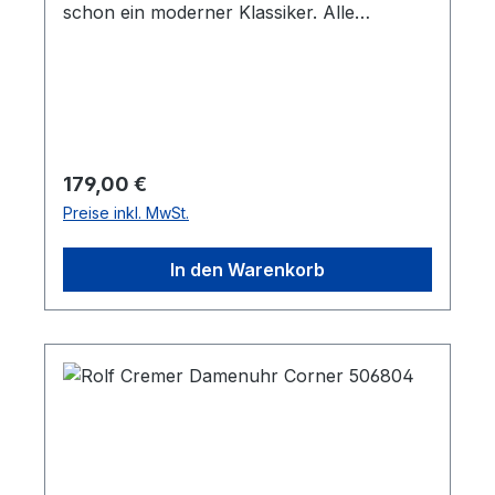
schon ein moderner Klassiker. Alle
Armbänder können mindestens fünf Jahre
nach der Fertigung der Uhr noch
nachgekauft werden. Die Lederbänder sind
antiallergisch, PCB- und AZO-farbstofffrei.
Regulärer Preis:
179,00 €
Preise inkl. MwSt.
In den Warenkorb