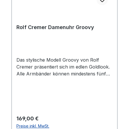
Rolf Cremer Damenuhr Groovy
Das stylische Modell Groovy von Rolf
Cremer präsentiert sich im edlen Goldlook.
Alle Armbänder können mindestens fünf
Jahre nach der Fertigung der Uhr noch
nachgekauft werden. Die Lederbänder sind
antiallergisch, PCB- und AZO-farbstofffrei.
Regulärer Preis:
169,00 €
Preise inkl. MwSt.