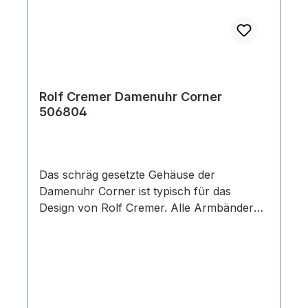
Rolf Cremer Damenuhr Corner
506804
Das schräg gesetzte Gehäuse der
Damenuhr Corner ist typisch für das
Design von Rolf Cremer. Alle Armbänder
können mindestens fünf Jahre nach der
Fertigung der Uhr noch nachgekauft
werden. Die Lederbänder sind
antiallergisch, PCB- und AZO-farbstofffrei.
Hinweise zur Batterieentsorgung: Im
Zusammenhang mit dem Vertrieb von