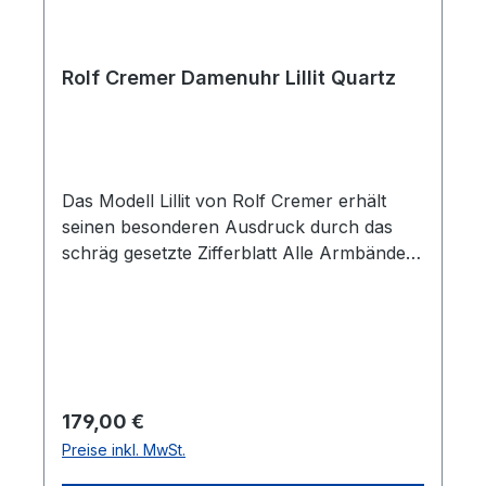
Rolf Cremer Damenuhr Lillit Quartz
Das Modell Lillit von Rolf Cremer erhält
seinen besonderen Ausdruck durch das
schräg gesetzte Zifferblatt Alle Armbänder
können mindestens fünf Jahre nach der
Fertigung der Uhr noch nachgekauft
werden. Die Lederbänder sind
antiallergisch, PCB- und AZO-farbstofffrei.
Regulärer Preis:
179,00 €
Preise inkl. MwSt.