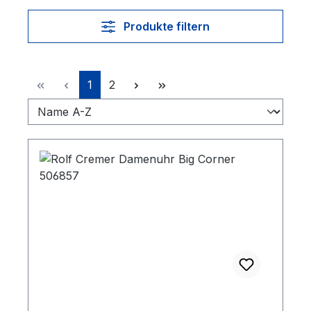
Produkte filtern
Seite
Seite
1
2