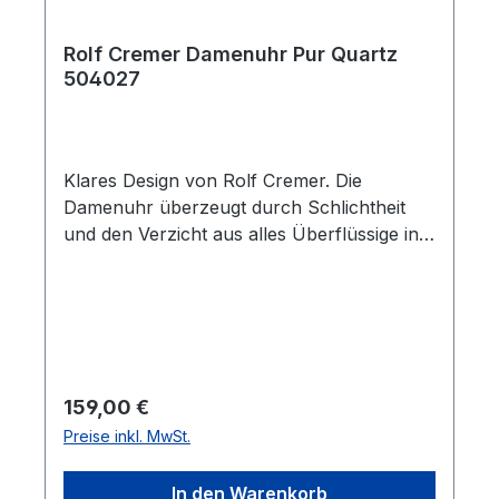
Rolf Cremer Damenuhr Pur Quartz
504027
Klares Design von Rolf Cremer. Die
Damenuhr überzeugt durch Schlichtheit
und den Verzicht aus alles Überflüssige in
vollkommenem Design. Alle Armbänder
können mindestens fünf Jahre nach der
Fertigung der Uhr noch nachgekauft
werden. Die Lederbänder sind
antiallergisch, PCB- und AZO-farbstofffrei.
Hinweise zur Batterieentsorgung: Im
Regulärer Preis:
159,00 €
Zusammenhang mit dem Vertrieb von
Preise inkl. MwSt.
Batterien oder mit der Lieferung von
Geräten, die Batterien enthalten, sind wir
In den Warenkorb