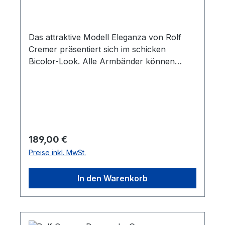
Das attraktive Modell Eleganza von Rolf
Cremer präsentiert sich im schicken
Bicolor-Look. Alle Armbänder können
mindestens fünf Jahre nach der Fertigung
der Uhr noch nachgekauft werden. Die
Lederbänder sind antiallergisch, PCB- und
AZO-farbstofffrei.
Regulärer Preis:
189,00 €
Preise inkl. MwSt.
In den Warenkorb