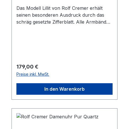
Das Modell Lillit von Rolf Cremer erhält
seinen besonderen Ausdruck durch das
schräg gesetzte Zifferblatt. Alle Armbänder
können mindestens fünf Jahre nach der
Fertigung der Uhr noch nachgekauft
werden. Die Lederbänder sind
antiallergisch, PCB- und AZO-farbstofffrei.
Regulärer Preis:
179,00 €
Preise inkl. MwSt.
In den Warenkorb