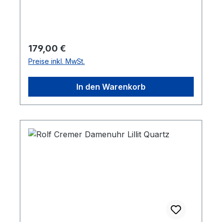
werden. Die Lederbänder sind
antiallergisch, PCB- und AZO-farbstofffrei.
Regulärer Preis:
179,00 €
Preise inkl. MwSt.
In den Warenkorb