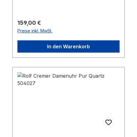
werden. Die Lederbänder sind
antiallergisch, PCB- und AZO-farbstofffrei.
Regulärer Preis:
159,00 €
Preise inkl. MwSt.
In den Warenkorb