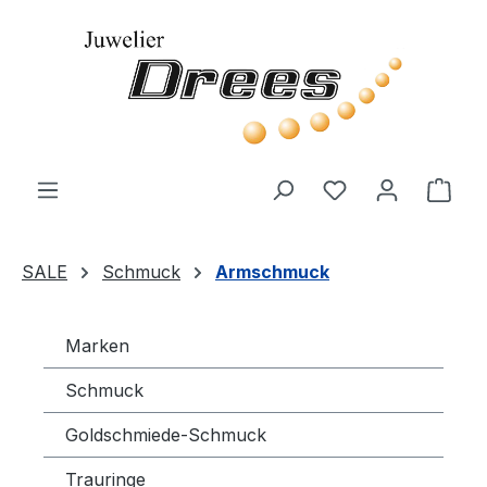
Zum Hauptinhalt springen
Du hast 0 Produ
Ware
SALE
Schmuck
Armschmuck
Marken
Schmuck
Goldschmiede-Schmuck
Trauringe