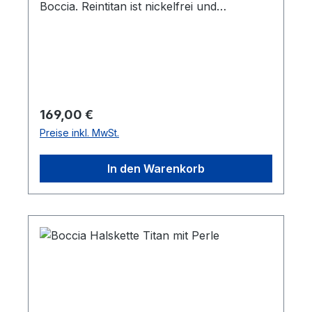
Boccia. Reintitan ist nickelfrei und
hypoallergen. Die Kette lässt sich in den
Längen zwischen 45 und 50 cm tragen.
Regulärer Preis:
169,00 €
Preise inkl. MwSt.
In den Warenkorb