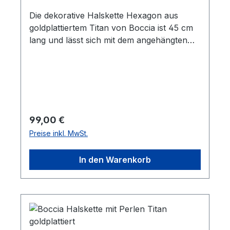
Die dekorative Halskette Hexagon aus
goldplattiertem Titan von Boccia ist 45 cm
lang und lässt sich mit dem angehängten
Verlängerungskettchen auf 50 cm
verlängern. Bei dem Verschluss handelt es
sich um einen Karabiner.
Regulärer Preis:
99,00 €
Preise inkl. MwSt.
In den Warenkorb