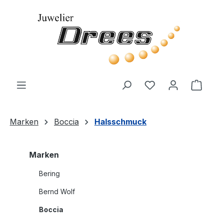
Zum Hauptinhalt springen
Du hast 0 Produ
Ware
Marken
Boccia
Halsschmuck
Marken
Bering
Bernd Wolf
Boccia