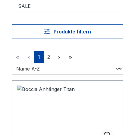
SALE
Produkte filtern
Seite
Seite
1
2