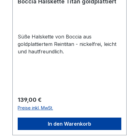
Boccia Halskette Titan goldplattiert
Süße Halskette von Boccia aus
goldplattiertem Reintitan - nickelfrei, leicht
und hautfreundlich.
Regulärer Preis:
139,00 €
Preise inkl. MwSt.
In den Warenkorb