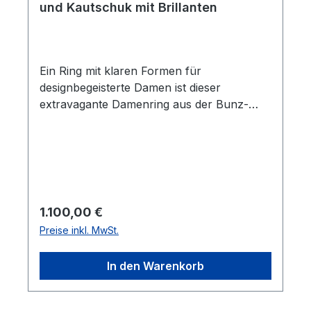
und Kautschuk mit Brillanten
Ein Ring mit klaren Formen für
designbegeisterte Damen ist dieser
extravagante Damenring aus der Bunz-
Kollektion. Der 5 mm breite Damenring aus
Kautschuk mit Gelbgold 750/000 ist mit 20
strahlenden, hochwertigen Brillanten
(insges. 0,12 ct., w/vsi) verschnitten
ausgefasst. Die Innenwölbung der
Ringschiene bietet höchsten Tragekomfort.
Regulärer Preis:
1.100,00 €
Der Ring ist auch in anderen Weiten
Preise inkl. MwSt.
lieferbar. Alle Schmuckstücke von Bunz
werden komplett in Deutschland hergestellt.
In den Warenkorb