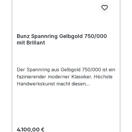
Bunz Spannring Gelbgold 750/000
mit Brillant
Der Spannring aus Gelbgold 750/000 ist ein
fazinierender moderner Klassiker. Höchste
Handwerkskunst macht diesen
vollkommenen Ring zu einem zeitlosen und
edlen Schmuckstück. Das Material Gold
750/000 und die Qualität des Brillanten
stehen für Wertbeständigkeit und
Langlebigkeit. Der durch die Spannung des
Platins sicher gehaltene Stein wirkt wie frei
Regulärer Preis:
4.100,00 €