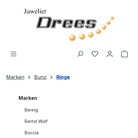
Zum Hauptinhalt springen
Du hast 0 Produ
Ware
Marken
Bunz
Ringe
Marken
Bering
Bernd Wolf
Boccia