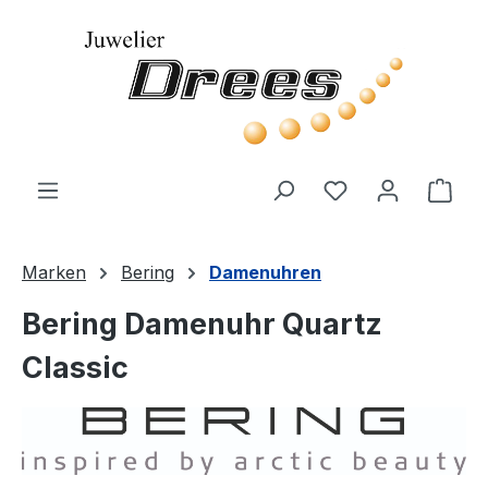
Zum Hauptinhalt springen
Du hast 0 Produ
Ware
Marken
Bering
Damenuhren
Bering Damenuhr Quartz
Classic