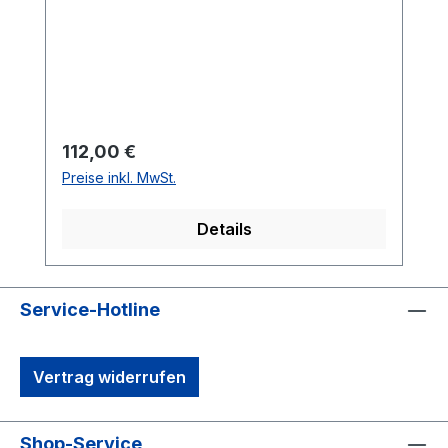
Regulärer Preis:
112,00 €
Preise inkl. MwSt.
Details
Service-Hotline
Vertrag widerrufen
Shop-Service