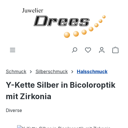
Zum Hauptinhalt springen
Du hast 0 Produ
Ware
Schmuck
Silberschmuck
Halsschmuck
Y-Kette Silber in Bicoloroptik
mit Zirkonia
Diverse
Bildergalerie überspringen