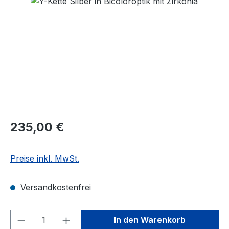
Regulärer Preis:
235,00 €
Preise inkl. MwSt.
Versandkostenfrei
Produkt Anzahl: Gib den gewünschten We
In den Warenkorb